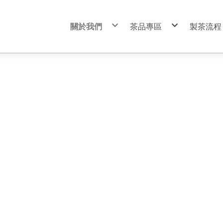
關於我們
茶品專區
製茶流程
品牌故事
花茶薰製系列
工廠環境與倉儲
紅茶製造系列
粉類茶研磨製作
茶餅系列
飲料商用茶系列